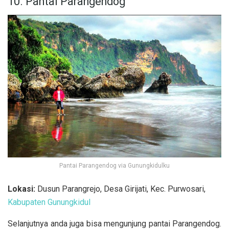
10. Pantai Parangendog
Pantai Parangendog via Gunungkidulku
Lokasi:
Dusun Parangrejo, Desa Girijati, Kec. Purwosari,
Kabupaten Gunungkidul
Selanjutnya anda juga bisa mengunjung pantai Parangendog.