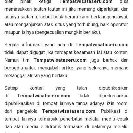
oleh pihak ketiga.
T
empatwisataseru.com
bisa
memasukkan tautan-tautan ini jika memang diperlukan, dan
adanya tautan tersebut tidak berarti kami bertanggungjawab
atau menganjurkan atas situs yang terhubung, baik operator,
maupun isinya (pengecualian mungkin berlaku).
Segala informasi yang ada di
T
empatwisataseru.com
tidak dapat digugat jika terdapat kesamaan isi atau konten.
Namun tim
T
empatwisataseru.com
juga berhak dan
bersedia untuk mengubah artikel yang sekiranya memang
melanggar aturan yang berlaku .
Setiap konten yang telah dipublikasikan
di
T
empatwisataseru.com
tidak diperkenankan
dipublikasikan di tempat lainnya tanpa adanya izin resmi
dari pengelola
T
empatwisataseru.com
. Publikasi di
tempat lainnya termasuk penerbitan melalui media cetak
dan atau media elektronik termasuk di dalamnya melalui