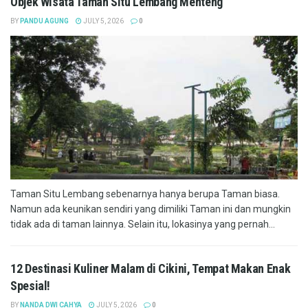
Objek Wisata Taman Situ Lembang Menteng
BY
PANDU AGUNG
JULY 5, 2026
0
Taman Situ Lembang sebenarnya hanya berupa Taman biasa.
Namun ada keunikan sendiri yang dimiliki Taman ini dan mungkin
tidak ada di taman lainnya. Selain itu, lokasinya yang pernah...
12 Destinasi Kuliner Malam di Cikini, Tempat Makan Enak
Spesial!
BY
NANDA DWI CAHYA
JULY 5, 2026
0