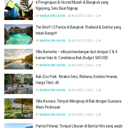
6 Penginapan & Hostel Murah di Bangkok yang
Ngejreng, Seru Buat Nginap
BY
NANDA DWI CAHYA
AUGUST 4, 2026
0
The Best! 12 Pantai di Bangkok Thailand & Sekitar yang
Indah Banget!
BY
NANDA DWI CAHYA
AUGUST 3, 2026
0
Villa Aamisha – villa pemandangan laut dengan 2 & 4
kamar tidur di Candidasa Bali, Budget 500 USD
BY
NANDA DWI CAHYA
AUGUST 2, 2026
0
Bali Zoo Park: Atraksi Seru, Wahana, Koleksi Hewan,
Harga Tiket, dll
BY
NANDA DWI CAHYA
AUGUST 1, 2026
0
Villa Asmara: Tempat Menginap di Bali dengan Suasana
Alam Pedesaan
BY
NANDA DWI CAHYA
AUGUST 1, 2026
0
Pantai Pelangi: Tempat Liburan di Bantul Hits yang wajib