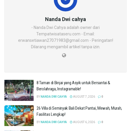
Nanda Dwi cahya
- Nanda Dwi Cahya adalah owner dari
Tempatwisataseru.com - Email:
erwansetiawan27071983@gmail.com - Peringatan!
Dilarang mengambil artikel tanpa izin.
8 Taman di Binjai yang Asyik untuk Bersantai &
Berolahraga, Instagramable!
BY
NANDA DWI CAHYA
AUGUST 7, 2026
0
26 Villa di Seminyak Bali Dekat Pantai, Mewah, Murah,
Fasilitas Lengkap!
BY
NANDA DWI CAHYA
AUGUST 6, 2026
0