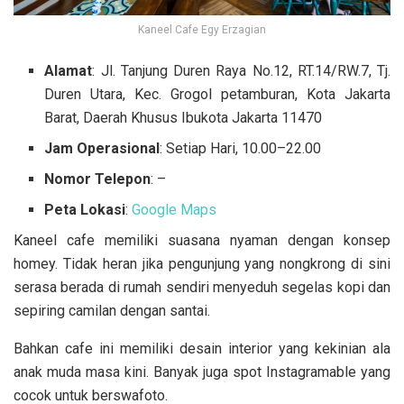
Kaneel Cafe Egy Erzagian
Alamat
: Jl. Tanjung Duren Raya No.12, RT.14/RW.7, Tj.
Duren Utara, Kec. Grogol petamburan, Kota Jakarta
Barat, Daerah Khusus Ibukota Jakarta 11470
Jam Operasional
: Setiap Hari, 10.00–22.00
Nomor Telepon
: –
Peta Lokasi
:
Google Maps
Kaneel cafe memiliki suasana nyaman dengan konsep
homey. Tidak heran jika pengunjung yang nongkrong di sini
serasa berada di rumah sendiri menyeduh segelas kopi dan
sepiring camilan dengan santai.
Bahkan cafe ini memiliki desain interior yang kekinian ala
anak muda masa kini. Banyak juga spot Instagramable yang
cocok untuk berswafoto.