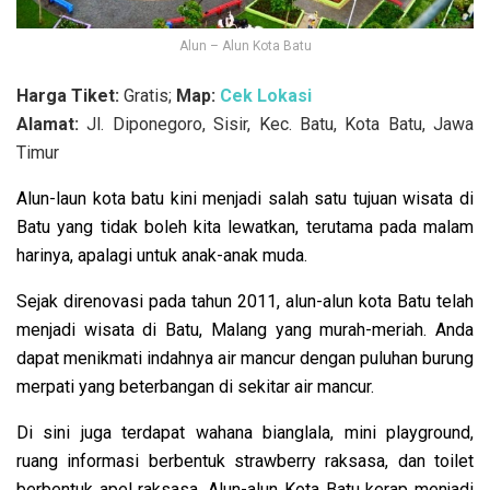
Alun – Alun Kota Batu
Harga Tiket:
Gratis;
Map:
Cek Lokasi
Alamat:
Jl. Diponegoro, Sisir, Kec. Batu, Kota Batu, Jawa
Timur
Alun-laun kota batu kini menjadi salah satu tujuan wisata di
Batu yang tidak boleh kita lewatkan, terutama pada malam
harinya, apalagi untuk anak-anak muda.
Sejak
direnovasi pada tahun 2011, alun-alun kota Batu telah
menjadi wisata di Batu, Malang yang murah-meriah. Anda
dapat menikmati indahnya air mancur dengan puluhan burung
merpati yang beterbangan di sekitar air mancur.
Di sini juga terdapat wahana bianglala, mini playground,
ruang informasi berbentuk strawberry raksasa, dan toilet
berbentuk apel raksasa. Alun-alun Kota Batu kerap menjadi