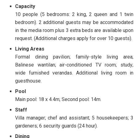
Capacity
10 people (5 bedrooms: 2 king, 2 queen and 1 twin
bedroom). 2 additional guests may be accommodated
in the media room plus 3 extra beds are available upon
request. (Additional charges apply for over 10 guests).
Living Areas
Formal dining pavilion; family-style living area;
Balinese wantilan; air-conditioned TV room; study;
wide furnished verandas. Additional living room in
guesthouse.
Pool
Main pool: 18 x 4.4m; Second pool: 14m.
Staff
Villa manager; chef and assistant; 5 housekeepers; 3
gardeners; 6 security guards (24 hour).
Dining