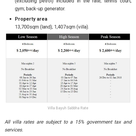
(excluding petrol) included in the rate; tennis court;
gym; back-up generator.
Property area
13,700sqm (land); 1,407sqm (villa).
Villa Bayuh Sabbha Rate
All villa rates are subject to a 15% government tax and
services.