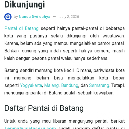
Dikunjungi
by
Nanda Dwi cahya
July 2, 2026
Pantai di Batang
seperti halnya pantai-pantai di beberapa
kota yang pastinya selalu dikunjungi oleh wisatawan.
Karena, belum ada yang mampu mengalahkan pamor pantai.
Bahkan, gunung yang indah seperti halnya semeru, masih
kalah dengan pesona pantai walau hanya sederhana.
Batang sendiri memang kota kecil. Dimana, pariwisata kota
ini memang belum bisa mengalahkan kota besar
seperti
Yogyakarta
,
Malang
,
Bandung
, dan
Semarang
. Tetapi,
mengunjungi pantai di Batang adalah sebuah kewajiban.
Daftar Pantai di Batang
Untuk anda yang mau liburan mengunjung pantai, berikut
Tempatwisataseru.com
sudah rangkum daftar pantai di