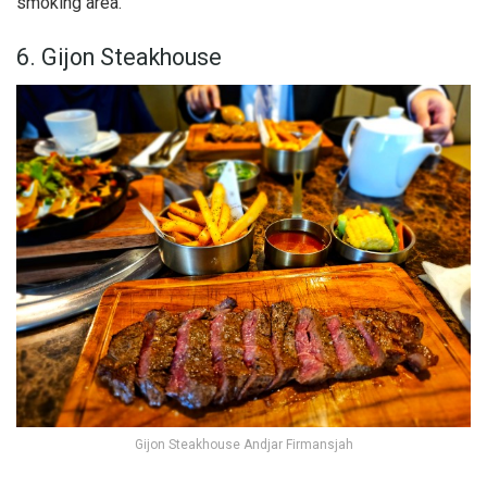
smoking area.
6. Gijon Steakhouse
Gijon Steakhouse Andjar Firmansjah