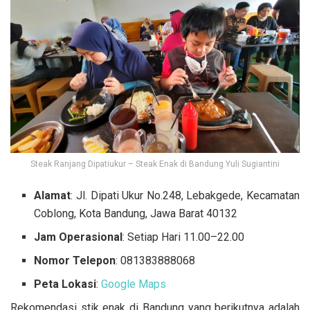
Steak Ranjang Dipatiukur – Steak Enak di Bandung Yuli Sugiantini
Alamat
: Jl. Dipati Ukur No.248, Lebakgede, Kecamatan
Coblong, Kota Bandung, Jawa Barat 40132
Jam Operasional
: Setiap Hari 11.00–22.00
Nomor Telepon
: 081383888068
Peta Lokasi
:
Google Maps
Rekomendasi stik enak di Bandung yang berikutnya adalah