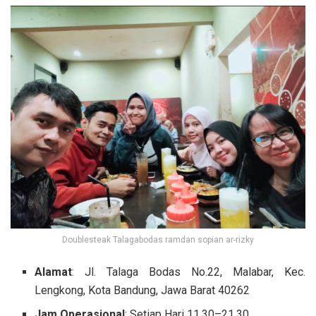
Doublesteak Talagabodas ramdan sopian ar-rizky
Alamat
: Jl. Talaga Bodas No.22, Malabar, Kec.
Lengkong, Kota Bandung, Jawa Barat 40262
Jam Operasional
: Setiap Hari 11.30–21.30