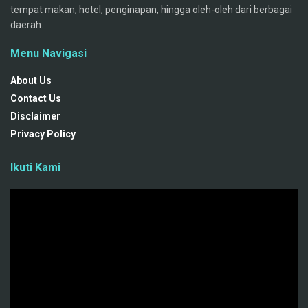
tempat makan, hotel, penginapan, hingga oleh-oleh dari berbagai
daerah.
Menu Navigasi
About Us
Contact Us
Disclaimer
Privacy Policy
Ikuti Kami