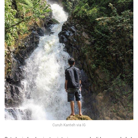
Curuh Kanteh via IG