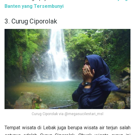
Banten yang Tersembunyi
3. Curug Ciporolak
Curug Ciporolak via @megasucilestari_msl
Tempat wisata di Lebak juga berupa wisata air terjun salah