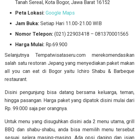
Tanah Sereal, Kota Bogor, Jawa Barat 16152
Peta Lokasi:
Google Maps
Jam Buka:
Setiap Hari 11.00-21.00 WIB
Nomor Telepon:
(021) 22903418 –
081370001565
Harga Mulai:
Rp.69.900
Selanjutnya Tempatwisataseru.com merekomendasikan
salah satu restoran Jepang yang menyediakan paket makan
all you can eat di Bogor yaitu Ichiro Shabu & Barbeque
restaurant.
Disini pengunjung bisa datang bersama keluarga, teman,
hingga pasangan. Harga paket yang dipatok disini mulai dari
Rp. 99.000 saja per orangnya.
Untuk menu yang disuguhkan disini ada 2
menu utama, grill
BBQ dan shabu-shabu, anda bisa memilih menu tersebut
sesuai selera masing-masing. Ada opsi daging dan isian