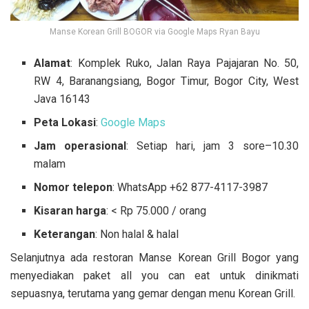
Manse Korean Grill BOGOR via Google Maps Ryan Bayu
Alamat
: Komplek Ruko, Jalan Raya Pajajaran No. 50,
RW 4, Baranangsiang, Bogor Timur, Bogor City, West
Java 16143
Peta Lokasi
:
Google Maps
Jam operasional
: Setiap hari, jam 3 sore–10.30
malam
Nomor telepon
: WhatsApp +62 877-4117-3987
Kisaran harga
: < Rp 75.000 / orang
Keterangan
: Non halal & halal
Selanjutnya ada restoran Manse Korean Grill Bogor yang
menyediakan paket all you can eat untuk dinikmati
sepuasnya, terutama yang gemar dengan menu Korean Grill.