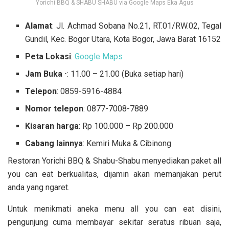
Yorichi BBQ & SHABU SHABU via Google Maps Eka Agus
Alamat
: Jl. Achmad Sobana No.21, RT.01/RW.02, Tegal
Gundil, Kec. Bogor Utara, Kota Bogor, Jawa Barat 16152
Peta Lokasi
:
Google Maps
Jam Buka
⋅: 11.00 – 21.00 (Buka setiap hari)
Telepon
:
0859-5916-4884
Nomor telepon
: 0877-7008-7889
Kisaran harga
: Rp 100.000 – Rp 200.000
Cabang lainnya
: Kemiri Muka & Cibinong
Restoran Yorichi BBQ & Shabu-Shabu menyediakan paket all
you can eat berkualitas, dijamin akan memanjakan perut
anda yang ngaret.
Untuk menikmati aneka menu all you can eat disini,
pengunjung cuma membayar sekitar seratus ribuan saja,