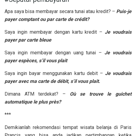
Apa saya bisa membayar secara tunai atau kredit? –
Puis-je
payer comptant ou par carte de cr
édit?
Saya ingin membayar dengan kartu kredit –
Je voudrais
payer par carte bleue
Saya ingin membayar dengan uang tunai –
Je voudrais
payer esp
èces, s’il vous plait
Saya ingin bayar menggunakan kartu debit –
Je voudrais
payer avec ma carte de d
ébit, s’il vous plait.
Dimana ATM terdekat? –
O
ù se trouve le guichet
automatique le plus pr
ès?
***
Demikianlah rekomendasi tempat wisata belanja di Paris
Prancis yang bisa anda jadikan pertimbangan ketika