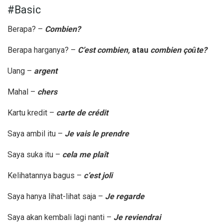
#Basic
Berapa? –
Combien?
Berapa harganya? –
C’est combien,
atau
combien
ço
ȗte?
Uang –
argent
Mahal –
chers
Kartu kredit –
carte de cr
édit
Saya ambil itu –
Je vais le prendre
Saya suka itu –
cela me pla
ît
Kelihatannya bagus –
c’est joli
Saya hanya lihat-lihat saja –
Je regarde
Saya akan kembali lagi nanti –
Je reviendrai