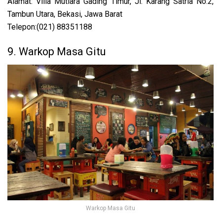
Alamat: Villa Mutiara Gading Timur, Jl. Karang Satria No.2,
Tambun Utara, Bekasi, Jawa Barat
Telepon:(021) 88351188
9. Warkop Masa Gitu
Warkop Masa Gitu