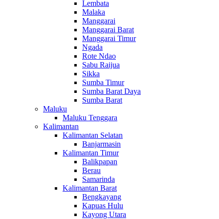
Lembata
Malaka
Manggarai
Manggarai Barat
Manggarai Timur
Ngada
Rote Ndao
Sabu Raijua
Sikka
Sumba Timur
Sumba Barat Daya
Sumba Barat
Maluku
Maluku Tenggara
Kalimantan
Kalimantan Selatan
Banjarmasin
Kalimantan Timur
Balikpapan
Berau
Samarinda
Kalimantan Barat
Bengkayang
Kapuas Hulu
Kayong Utara