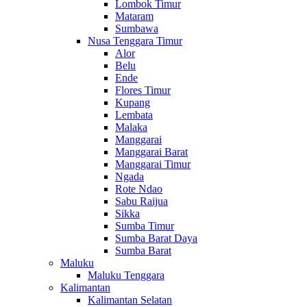
Lombok Timur
Mataram
Sumbawa
Nusa Tenggara Timur
Alor
Belu
Ende
Flores Timur
Kupang
Lembata
Malaka
Manggarai
Manggarai Barat
Manggarai Timur
Ngada
Rote Ndao
Sabu Raijua
Sikka
Sumba Timur
Sumba Barat Daya
Sumba Barat
Maluku
Maluku Tenggara
Kalimantan
Kalimantan Selatan