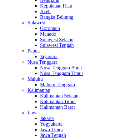
Bengkulu
Kepulauan Riau
Aceh
Bangka Belitung
Sulawesi
Gorontalo
Manado
Sulawesi Selatan
Sulawesi Tengah
Papua
Jayapura
Nusa Tenggara
Nusa Tenggara Barat
Nusa Tenggara Timur
Maluku
Maluku Tenggara
Kalimantan
Kalimantan Selatan
Kalimantan Timur
Kalimantan Barat
Jawa
Jakarta
Yogyakarta
Jawa Timur
Jawa Tengah