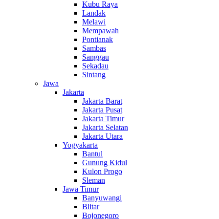
Kubu Raya
Landak
Melawi
Mempawah
Pontianak
Sambas
Sanggau
Sekadau
Sintang
Jawa
Jakarta
Jakarta Barat
Jakarta Pusat
Jakarta Timur
Jakarta Selatan
Jakarta Utara
Yogyakarta
Bantul
Gunung Kidul
Kulon Progo
Sleman
Jawa Timur
Banyuwangi
Blitar
Bojonegoro