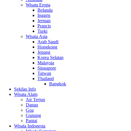
Wisata Eropa
Belanda
Inggris
Jerman
Prancis
Turki
Wisata Asia
Arab Saudi
Hongkong
Jepang
Korea Selatan
Malaysia
Singapore
Taiwan
Thailand
Bangkok
Sekilas Info
Wisata Alam
Air Terjun
Danau
Goa
Gunung
Pantai
Wisata Indonesia