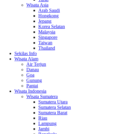
Wisata Asia
Arab Saudi
Hongkong
Jepang
Korea Selatan
Malaysia
Singapore
Taiwan
Thailand
Sekilas Info
Wisata Alam
Air Terjun
Danau
Goa
Gunung
Pantai
Wisata Indonesia
Wisata Sumatera
Sumatera Utara
Sumatera Selatan
Sumatera Barat
Riau
Lampung
Jambi