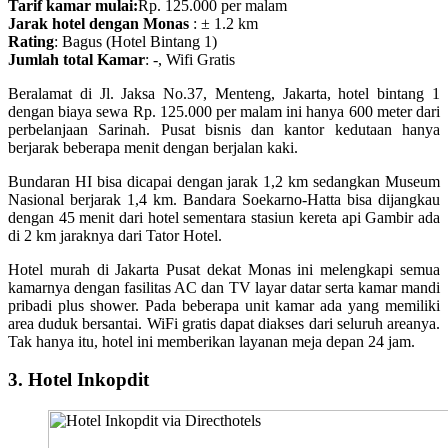
Tarif kamar mulai:
Rp. 125.000 per malam
Jarak hotel dengan Monas
: ± 1.2 km
Rating
: Bagus (Hotel Bintang 1)
Jumlah total Kamar
: -, Wifi Gratis
Beralamat di Jl. Jaksa No.37, Menteng, Jakarta, hotel bintang 1
dengan biaya sewa Rp. 125.000 per malam ini hanya 600 meter dari
perbelanjaan Sarinah. Pusat bisnis dan kantor kedutaan hanya
berjarak beberapa menit dengan berjalan kaki.
Bundaran HI bisa dicapai dengan jarak 1,2 km sedangkan Museum
Nasional berjarak 1,4 km. Bandara Soekarno-Hatta bisa dijangkau
dengan 45 menit dari hotel sementara stasiun kereta api Gambir ada
di 2 km jaraknya dari Tator Hotel.
Hotel murah di Jakarta Pusat dekat Monas ini melengkapi semua
kamarnya dengan fasilitas AC dan TV layar datar serta kamar mandi
pribadi plus shower. Pada beberapa unit kamar ada yang memiliki
area duduk bersantai. WiFi gratis dapat diakses dari seluruh areanya.
Tak hanya itu, hotel ini memberikan layanan meja depan 24 jam.
3. Hotel Inkopdit