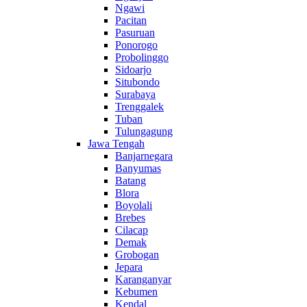
Ngawi
Pacitan
Pasuruan
Ponorogo
Probolinggo
Sidoarjo
Situbondo
Surabaya
Trenggalek
Tuban
Tulungagung
Jawa Tengah
Banjarnegara
Banyumas
Batang
Blora
Boyolali
Brebes
Cilacap
Demak
Grobogan
Jepara
Karanganyar
Kebumen
Kendal