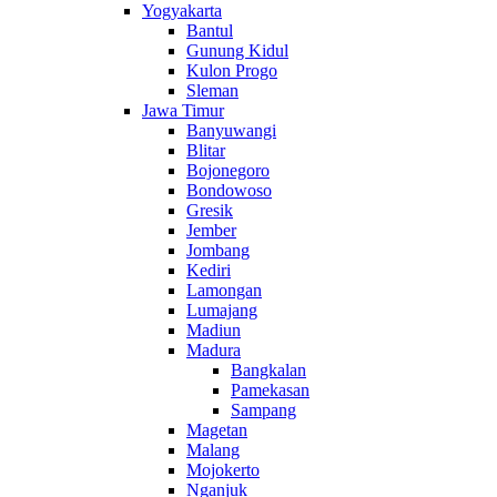
Yogyakarta
Bantul
Gunung Kidul
Kulon Progo
Sleman
Jawa Timur
Banyuwangi
Blitar
Bojonegoro
Bondowoso
Gresik
Jember
Jombang
Kediri
Lamongan
Lumajang
Madiun
Madura
Bangkalan
Pamekasan
Sampang
Magetan
Malang
Mojokerto
Nganjuk