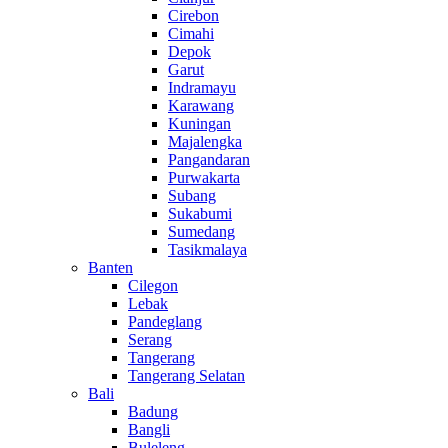
Cirebon
Cimahi
Depok
Garut
Indramayu
Karawang
Kuningan
Majalengka
Pangandaran
Purwakarta
Subang
Sukabumi
Sumedang
Tasikmalaya
Banten
Cilegon
Lebak
Pandeglang
Serang
Tangerang
Tangerang Selatan
Bali
Badung
Bangli
Buleleng