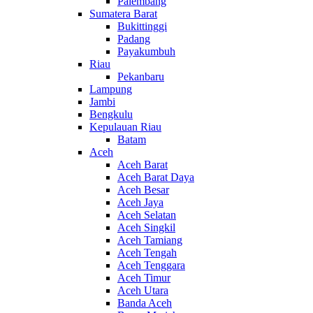
Palembang
Sumatera Barat
Bukittinggi
Padang
Payakumbuh
Riau
Pekanbaru
Lampung
Jambi
Bengkulu
Kepulauan Riau
Batam
Aceh
Aceh Barat
Aceh Barat Daya
Aceh Besar
Aceh Jaya
Aceh Selatan
Aceh Singkil
Aceh Tamiang
Aceh Tengah
Aceh Tenggara
Aceh Timur
Aceh Utara
Banda Aceh