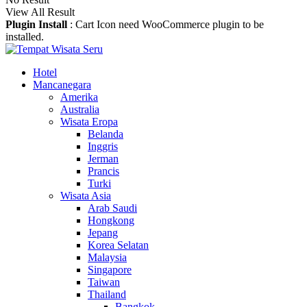
View All Result
Plugin Install
: Cart Icon need WooCommerce plugin to be
installed.
Hotel
Mancanegara
Amerika
Australia
Wisata Eropa
Belanda
Inggris
Jerman
Prancis
Turki
Wisata Asia
Arab Saudi
Hongkong
Jepang
Korea Selatan
Malaysia
Singapore
Taiwan
Thailand
Bangkok