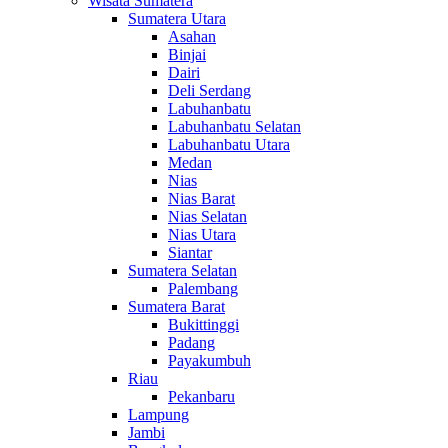
Wisata Sumatera
Sumatera Utara
Asahan
Binjai
Dairi
Deli Serdang
Labuhanbatu
Labuhanbatu Selatan
Labuhanbatu Utara
Medan
Nias
Nias Barat
Nias Selatan
Nias Utara
Siantar
Sumatera Selatan
Palembang
Sumatera Barat
Bukittinggi
Padang
Payakumbuh
Riau
Pekanbaru
Lampung
Jambi