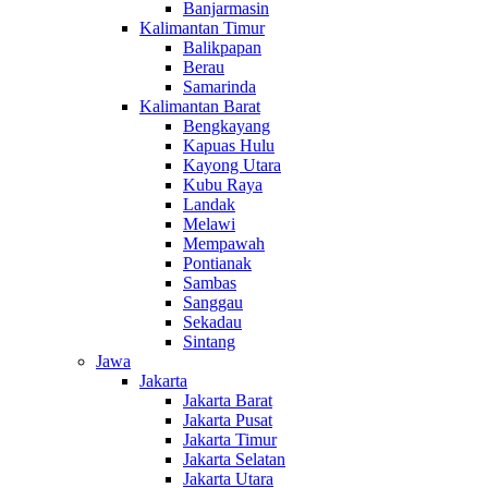
Banjarmasin
Kalimantan Timur
Balikpapan
Berau
Samarinda
Kalimantan Barat
Bengkayang
Kapuas Hulu
Kayong Utara
Kubu Raya
Landak
Melawi
Mempawah
Pontianak
Sambas
Sanggau
Sekadau
Sintang
Jawa
Jakarta
Jakarta Barat
Jakarta Pusat
Jakarta Timur
Jakarta Selatan
Jakarta Utara