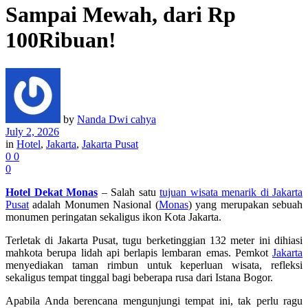
Sampai Mewah, dari Rp
100Ribuan!
by
Nanda Dwi cahya
July 2, 2026
in
Hotel
,
Jakarta
,
Jakarta Pusat
0
0
0
Hotel Dekat Monas
– Salah satu
tujuan wisata menarik di Jakarta
Pusat
adalah Monumen Nasional (
Monas
) yang merupakan sebuah
monumen peringatan sekaligus ikon Kota Jakarta.
Terletak di Jakarta Pusat, tugu berketinggian 132 meter ini dihiasi
mahkota berupa lidah api berlapis lembaran emas. Pemkot
Jakarta
menyediakan taman rimbun untuk keperluan wisata, refleksi
sekaligus tempat tinggal bagi beberapa rusa dari Istana Bogor.
Apabila Anda berencana mengunjungi tempat ini, tak perlu ragu