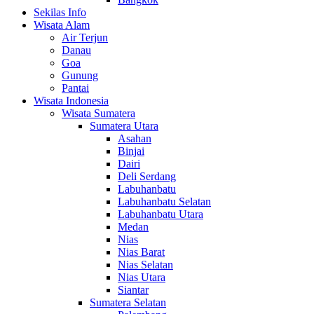
Sekilas Info
Wisata Alam
Air Terjun
Danau
Goa
Gunung
Pantai
Wisata Indonesia
Wisata Sumatera
Sumatera Utara
Asahan
Binjai
Dairi
Deli Serdang
Labuhanbatu
Labuhanbatu Selatan
Labuhanbatu Utara
Medan
Nias
Nias Barat
Nias Selatan
Nias Utara
Siantar
Sumatera Selatan