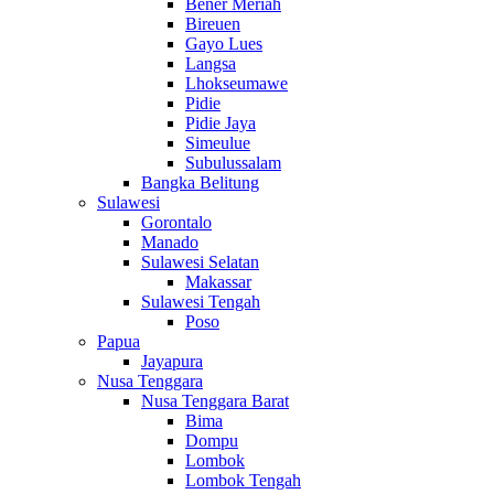
Bener Meriah
Bireuen
Gayo Lues
Langsa
Lhokseumawe
Pidie
Pidie Jaya
Simeulue
Subulussalam
Bangka Belitung
Sulawesi
Gorontalo
Manado
Sulawesi Selatan
Makassar
Sulawesi Tengah
Poso
Papua
Jayapura
Nusa Tenggara
Nusa Tenggara Barat
Bima
Dompu
Lombok
Lombok Tengah