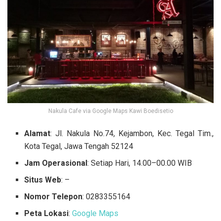
Nakula Cafe via Google Maps Kawi Boedisetio
Alamat
: Jl. Nakula No.74, Kejambon, Kec. Tegal Tim.,
Kota Tegal, Jawa Tengah 52124
Jam Operasional
: Setiap Hari, 14.00–00.00 WIB
Situs Web
: –
Nomor Telepon
: 0283355164
Peta Lokasi
:
Google Maps