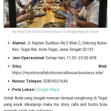
My Story Cafe Bistro & Social House via Google Maps M. Hasan
Alamat
: Jl. Kapten Sudibyo No.3 Blok C, Debong Kulon,
Kec. Tegal Bar., Kota Tegal, Jawa Tengah 52133
Jam Operasional
: Setiap Hari, 11.30–23.00 WIB
Situs Web
:
https://mystorycafebistrosocialhouse.business.site/
Nomor Telepon
: 02834531644
Peta Lokasi
:
Google Maps
Untuk Anda yang tengah mencari tempat nongkrong di Tegal
yang asyik dikunjungi maka my story cafe and bistro bisa
menjadi salah satu referensi.