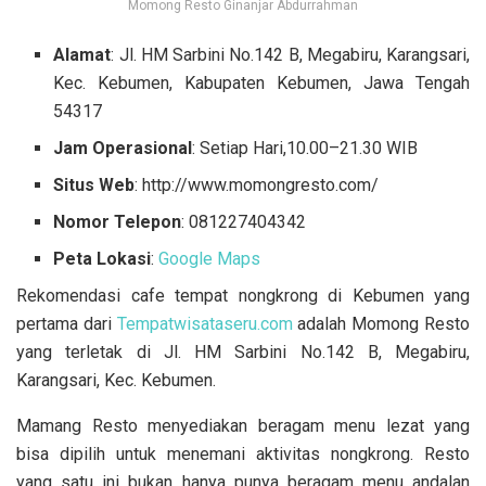
Momong Resto Ginanjar Abdurrahman
Alamat
: Jl. HM Sarbini No.142 B, Megabiru, Karangsari,
Kec. Kebumen, Kabupaten Kebumen, Jawa Tengah
54317
Jam Operasional
: Setiap Hari,10.00–21.30 WIB
Situs Web
: http://www.momongresto.com/
Nomor Telepon
: 081227404342
Peta Lokasi
:
Google Maps
Rekomendasi cafe tempat nongkrong di Kebumen yang
pertama dari
Tempatwisataseru.com
adalah Momong Resto
yang terletak di Jl. HM Sarbini No.142 B, Megabiru,
Karangsari, Kec. Kebumen.
Mamang Resto menyediakan beragam menu lezat yang
bisa dipilih untuk menemani aktivitas nongkrong. Resto
yang satu ini bukan hanya punya beragam menu andalan