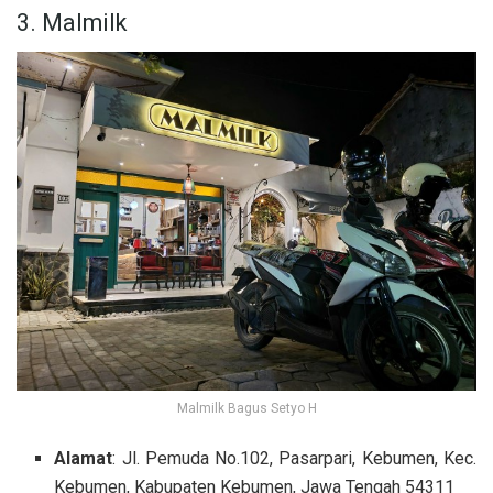
3. Malmilk
Malmilk Bagus Setyo H
Alamat
: Jl. Pemuda No.102, Pasarpari, Kebumen, Kec.
Kebumen, Kabupaten Kebumen, Jawa Tengah 54311