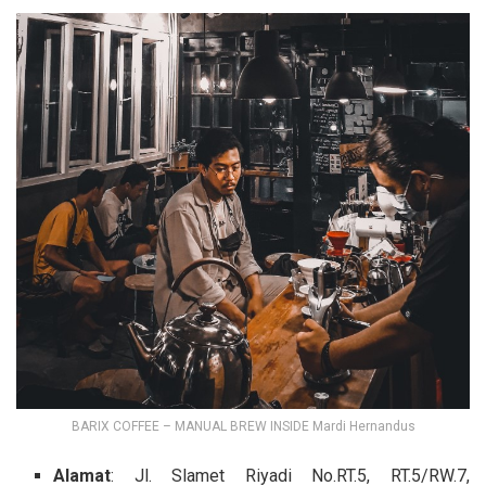
BARIX COFFEE – MANUAL BREW INSIDE Mardi Hernandus
Alamat
: Jl. Slamet Riyadi No.RT.5, RT.5/RW.7,