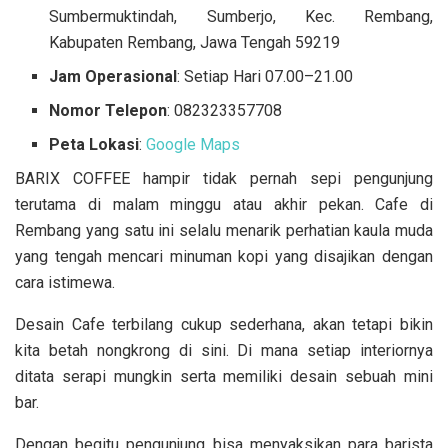
Sumbermuktindah, Sumberjo, Kec. Rembang,
Kabupaten Rembang, Jawa Tengah 59219
Jam Operasional
: Setiap Hari 07.00–21.00
Nomor Telepon
: 082323357708
Peta Lokasi
:
Google Maps
BARIX COFFEE hampir tidak pernah sepi pengunjung
terutama di malam minggu atau akhir pekan. Cafe di
Rembang yang satu ini selalu menarik perhatian kaula muda
yang tengah mencari minuman kopi yang disajikan dengan
cara istimewa.
Desain Cafe terbilang cukup sederhana, akan tetapi bikin
kita betah nongkrong di sini. Di mana setiap interiornya
ditata serapi mungkin serta memiliki desain sebuah mini
bar.
Dengan begitu pengunjung bisa menyaksikan para barista