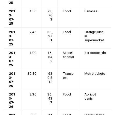
25
201
1.50
23,
Food
Bananas
3-
76
07-
3
25
201
2.46
38,
Food
Orange juice
3-
97
in
07-
1
supermarket
25
201
1.00
15,
Miscell
4 x postcards
3-
84
aneous
07-
2
25
201
39.80
63
Transp
Metro tickets
3-
0,5
ort
07-
12
25
201
2.30
36,
Food
Apricot
3-
43
danish
07-
7
26