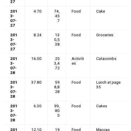
27
201
4.70
74,
Food
Cake
3-
45
07-
7
27
201
8.24
13
Food
Groceries
3-
0,5
07-
38
27
201
16.00
25
Activiti
Catacombs
3-
3,4
es
07-
72
28
201
37.80
59
Food
Lunch at page
3-
8,8
35
07-
28
28
201
6.30
99,
Food
Cakes
3-
80
07-
5
28
201
12.10
19
Food
Maccas