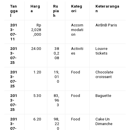
Tan
Harg
Ru
Kateg
Keteraranga
gga
a
pia
ori
n
l
h
201
Rp
Accom
AirBnB Paris
3-
2,028
modati
07-
,000
on
11
201
24.00
38
Activiti
Louvre
3-
0,2
es
tickets
07-
08
25
201
1.20
19,
Food
Chocolate
3-
01
croissant
07-
0
25
201
5.30
83,
Food
Baguette
3-
96
07-
3
25
201
6.20
98,
Food
Cake Un
3-
22
Dimanche
07-
0