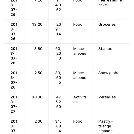
201
7.20
11
Food
Pierre Herme
3-
4,0
cake
07-
62
26
201
13.20
20
Food
Groceries
3-
9,1
07-
14
26
201
3.80
60,
Miscell
Stamps
3-
20
aneous
07-
0
26
201
2.50
39,
Miscell
Snow globe
3-
60
aneous
07-
5
26
201
30.00
47
Activiti
Versailles
3-
5,2
es
07-
60
27
201
2.00
31,
Food
Pastry –
3-
68
triange
07-
4
amande