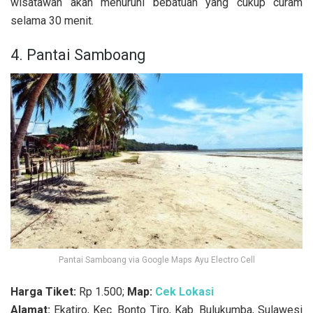
wisatawan akan menuruni bebatuan yang cukup curam
selama 30 menit.
4. Pantai Samboang
Pantai Samboang via Google Maps Ayu Electro Cell
Harga Tiket:
Rp 1.500;
Map:
Cek Lokasi
Alamat:
Ekatiro, Kec. Bonto Tiro, Kab. Bulukumba, Sulawesi