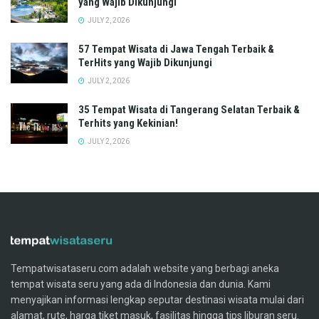
yang Wajib Dikunjungi
JULY 2, 2026
57 Tempat Wisata di Jawa Tengah Terbaik &
TerHits yang Wajib Dikunjungi
JULY 2, 2026
35 Tempat Wisata di Tangerang Selatan Terbaik &
Terhits yang Kekinian!
JULY 2, 2026
Tempatwisataseru.com adalah website yang berbagi aneka
tempat wisata seru yang ada di Indonesia dan dunia. Kami
menyajikan informasi lengkap seputar destinasi wisata mulai dari
alamat, rute, harga tiket masuk, fasilitas hingga tips liburan seru.