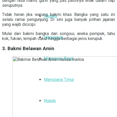
dengan rasa manis gurih yang pas pastinya enak dalam tiap
seruputnya.
Tidak heran jika warung bakmi khas Bangka yang satu ini
Malaka
selalu ramai pengunjung. Di sini juga banyak pilihan jajanan
yang wajib dicicipi.
Mulai dari bakmi bangka dan songsui, aneka pempek, tahu
Manggarai
kok, fukian, lempah cukut hingga berbagai jenis kerupuk.
3. Bakmi Belawan Amin
Manggarai Barat
Manggarai Timur
Ngada