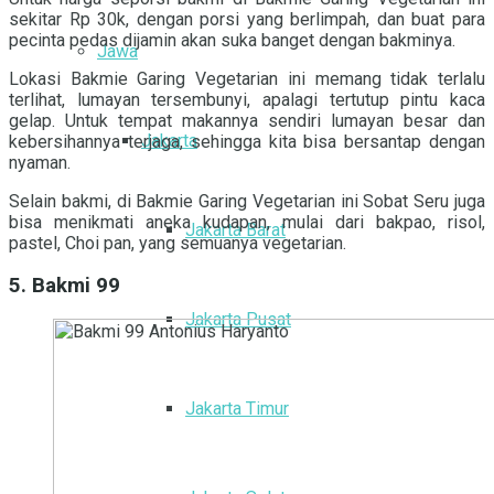
sekitar Rp
30k, dengan porsi yang berlimpah, dan buat para
pecinta pedas dijamin akan suka banget dengan bakminya.
Jawa
Lokasi Bakmie Garing Vegetarian ini memang tidak terlalu
terlihat, lumayan tersembunyi, apalagi tertutup pintu kaca
gelap. Untuk tempat makannya sendiri lumayan besar dan
Jakarta
kebersihannya terjaga, sehingga kita bisa bersantap dengan
nyaman.
Selain bakmi, di Bakmie Garing Vegetarian ini Sobat Seru juga
bisa menikmati aneka kudapan, mulai dari bakpao, risol,
Jakarta Barat
pastel, Choi pan, yang semuanya vegetarian
.
5. Bakmi 99
Jakarta Pusat
Jakarta Timur