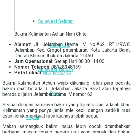
Sulawesi Selatan
Bakmi Kalimantan Achun Nani Chito
Alamat
: Jl. Jelambar Utama IV No.#62, RT.1/RW.8,
Makassar
Jelambar, Kec. Grogol petamburan, Kota Jakarta Barat,
Daerah Khusus Ibukota Jakarta 11460
Jam Operasional
: Setiap Hari 08.30–14.00
Nomor Telepon
: 08128348139
Sulawesi Tengah
Peta Lokasi
:
Google Maps
Bakmi Kalimantan Achun wajib dikunjungi oleh para pecinta
bakmi saat berada di Jelambar Jakarta Barat atau tepatnya
Poso
berada di jalan Jelambar utama IV nomor 62.
Sesuai dengan namanya bakmi yang dijual di sini adalah khas
Kalimantan yang punya jenis mie kecil dengan sedikit rasa
asam jeruk membuat rasa kuahnya lebih segar.
Papua
Makan semangkuk bakmi halus lebih cocok ditambahkan
berbagai macam toping seperti urat yang empuk dan bakso