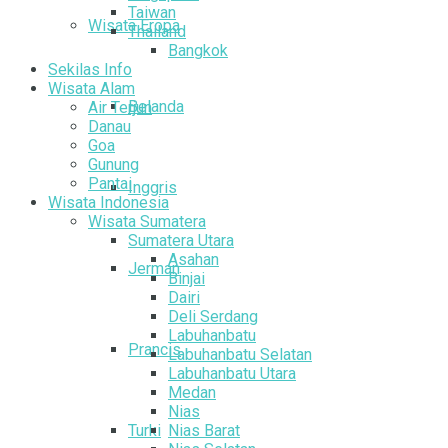
Taiwan
Wisata Eropa
Thailand
Bangkok
Sekilas Info
Wisata Alam
Belanda
Air Terjun
Danau
Goa
Gunung
Pantai
Inggris
Wisata Indonesia
Wisata Sumatera
Sumatera Utara
Asahan
Jerman
Binjai
Dairi
Deli Serdang
Labuhanbatu
Prancis
Labuhanbatu Selatan
Labuhanbatu Utara
Medan
Nias
Turki
Nias Barat