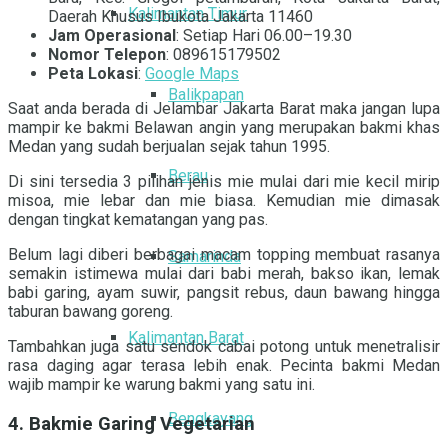
Kalimantan Timur
Daerah Khusus Ibukota Jakarta 11460
Jam Operasional
: Setiap Hari 06.00–19.30
Nomor Telepon
: 089615179502
Peta Lokasi
:
Google Maps
Balikpapan
Saat anda berada di Jelambar Jakarta Barat maka jangan lupa
mampir ke bakmi Belawan angin yang merupakan bakmi khas
Medan yang sudah berjualan sejak tahun 1995.
Berau
Di sini tersedia 3 pilihan jenis mie mulai dari mie kecil mirip
misoa, mie lebar dan mie biasa. Kemudian mie dimasak
dengan tingkat kematangan yang pas.
Belum lagi diberi berbagai macam topping membuat rasanya
Samarinda
semakin istimewa mulai dari babi merah, bakso ikan, lemak
babi garing, ayam suwir, pangsit rebus, daun bawang hingga
taburan bawang goreng.
Kalimantan Barat
Tambahkan juga satu sendok cabai potong untuk menetralisir
rasa daging agar terasa lebih enak. Pecinta bakmi Medan
wajib mampir ke warung bakmi yang satu ini.
Bengkayang
4. Bakmie Garing Vegetarian