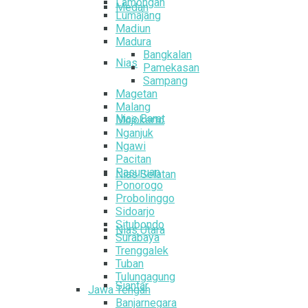
Lamongan
Medan
Lumajang
Madiun
Madura
Bangkalan
Nias
Pamekasan
Sampang
Magetan
Malang
Nias Barat
Mojokerto
Nganjuk
Ngawi
Pacitan
Pasuruan
Nias Selatan
Ponorogo
Probolinggo
Sidoarjo
Situbondo
Nias Utara
Surabaya
Trenggalek
Tuban
Tulungagung
Siantar
Jawa Tengah
Banjarnegara