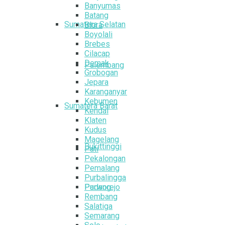
Banyumas
Batang
Sumatera Selatan
Blora
Boyolali
Brebes
Cilacap
Demak
Palembang
Grobogan
Jepara
Karanganyar
Kebumen
Sumatera Barat
Kendal
Klaten
Kudus
Magelang
Bukittinggi
Pati
Pekalongan
Pemalang
Purbalingga
Padang
Purworejo
Rembang
Salatiga
Semarang