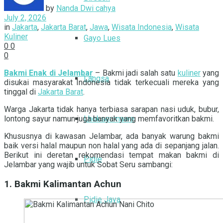
by
Nanda Dwi cahya
July 2, 2026
in
Jakarta
,
Jakarta Barat
,
Jawa
,
Wisata Indonesia
,
Wisata
Kuliner
Gayo Lues
0
0
0
Bakmi Enak di Jelambar
– Bakmi jadi salah satu
kuliner
yang
Langsa
disukai masyarakat Indonesia tidak terkecuali mereka yang
tinggal di
Jakarta Barat
.
Warga Jakarta tidak hanya terbiasa sarapan nasi uduk, bubur,
lontong sayur namun juga banyak yang memfavoritkan bakmi.
Lhokseumawe
Khususnya di kawasan Jelambar, ada banyak warung bakmi
baik versi halal maupun non halal yang ada di sepanjang jalan.
Berikut ini deretan rekomendasi tempat makan bakmi di
Pidie
Jelambar yang wajib untuk Sobat Seru sambangi:
1. Bakmi Kalimantan Achun
Pidie Jaya