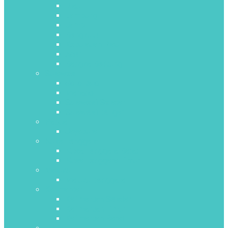
Riau
Lampung
Jambi
Bengkulu
Kepulauan Riau
Aceh
Bangka Belitung
Sulawesi
Gorontalo
Manado
Sulawesi Selatan
Sulawesi Tengah
Papua
Jayapura
Nusa Tenggara
Nusa Tenggara Barat
Nusa Tenggara Timur
Maluku
Maluku Tenggara
Kalimantan
Kalimantan Selatan
Kalimantan Timur
Kalimantan Barat