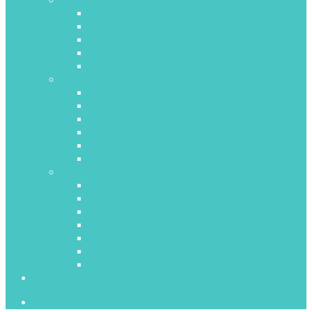
Jawa
Jakarta
Yogyakarta
Jawa Timur
Jawa Tengah
Jawa Barat
Banten
Cilegon
Lebak
Pandeglang
Serang
Tangerang
Tangerang Selatan
Bali
Badung
Bangli
Buleleng
Gianyar
Karangasem
Klungkung
Tabanan
Wisata Kuliner