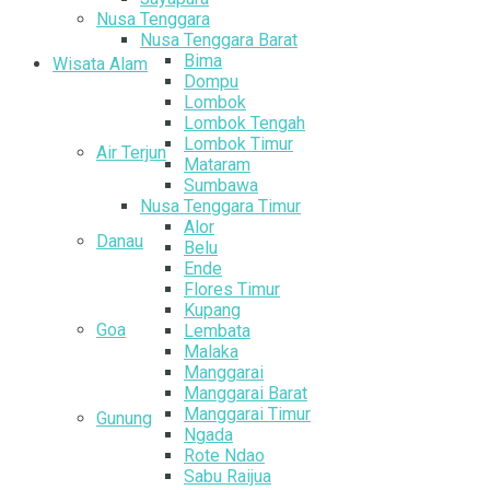
Nusa Tenggara
Nusa Tenggara Barat
Bima
Wisata Alam
Dompu
Lombok
Lombok Tengah
Lombok Timur
Air Terjun
Mataram
Sumbawa
Nusa Tenggara Timur
Alor
Danau
Belu
Ende
Flores Timur
Kupang
Goa
Lembata
Malaka
Manggarai
Manggarai Barat
Manggarai Timur
Gunung
Ngada
Rote Ndao
Sabu Raijua