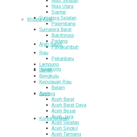
Nias Selatan
Nias Utara
Siantar
Sumatera Selatan
Wisata Asia
Palembang
Sumatera Barat
Bukittinggi
Padang
Arab Saudi
Payakumbuh
Riau
Pekanbaru
Lampung
Hongkong
Jambi
Bengkulu
Kepulauan Riau
Batam
Aceh
Jepang
Aceh Barat
Aceh Barat Daya
Aceh Besar
Aceh Jaya
Korea Selatan
Aceh Selatan
Aceh Singkil
Aceh Tamiang