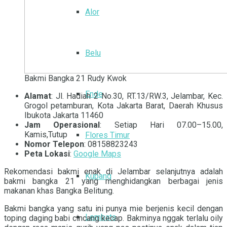
Alor
Belu
Bakmi Bangka 21 Rudy Kwok
Ende
Alamat
: Jl. Hadiah 2 No.30, RT.13/RW.3, Jelambar, Kec.
Grogol petamburan, Kota Jakarta Barat, Daerah Khusus
Ibukota Jakarta 11460
Jam Operasional
: Setiap Hari 07.00–15.00,
Kamis,Tutup
Flores Timur
Nomor Telepon
: 08158823243
Peta Lokasi
:
Google Maps
Rekomendasi bakmi enak di Jelambar selanjutnya adalah
Kupang
bakmi bangka 21 yang menghidangkan berbagai jenis
makanan khas Bangka Belitung.
Bakmi bangka yang satu ini punya mie berjenis kecil dengan
Lembata
toping daging babi cincang kecap. Bakminya nggak terlalu oily