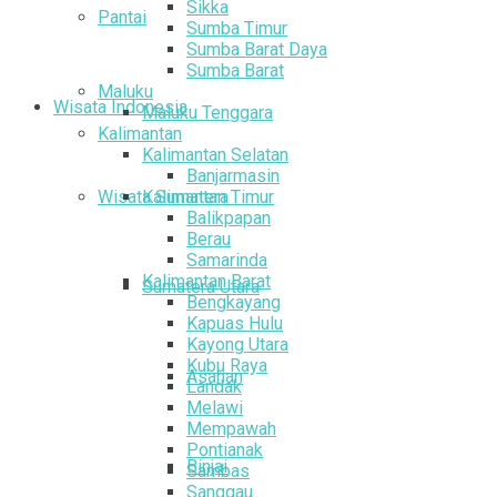
Sikka
Pantai
Sumba Timur
Sumba Barat Daya
Sumba Barat
Maluku
Wisata Indonesia
Maluku Tenggara
Kalimantan
Kalimantan Selatan
Banjarmasin
Wisata Sumatera
Kalimantan Timur
Balikpapan
Berau
Samarinda
Kalimantan Barat
Sumatera Utara
Bengkayang
Kapuas Hulu
Kayong Utara
Kubu Raya
Asahan
Landak
Melawi
Mempawah
Pontianak
Binjai
Sambas
Sanggau