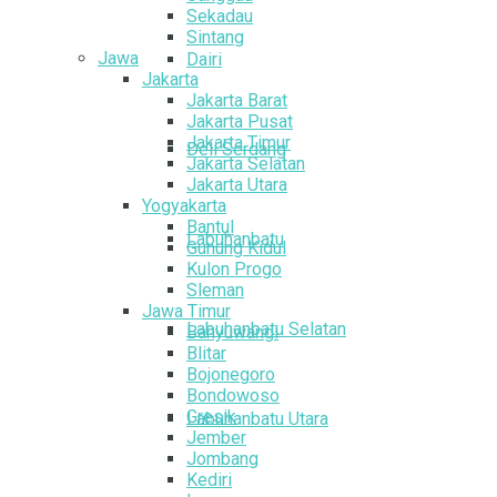
Sekadau
Sintang
Jawa
Dairi
Jakarta
Jakarta Barat
Jakarta Pusat
Jakarta Timur
Deli Serdang
Jakarta Selatan
Jakarta Utara
Yogyakarta
Bantul
Labuhanbatu
Gunung Kidul
Kulon Progo
Sleman
Jawa Timur
Labuhanbatu Selatan
Banyuwangi
Blitar
Bojonegoro
Bondowoso
Gresik
Labuhanbatu Utara
Jember
Jombang
Kediri