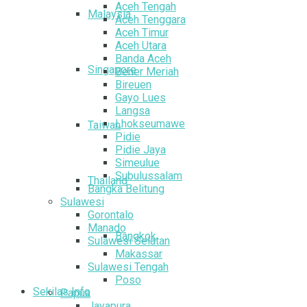
Aceh Tengah
Malaysia
Aceh Tenggara
Aceh Timur
Aceh Utara
Banda Aceh
Singapore
Bener Meriah
Bireuen
Gayo Lues
Langsa
Lhokseumawe
Taiwan
Pidie
Pidie Jaya
Simeulue
Subulussalam
Thailand
Bangka Belitung
Sulawesi
Gorontalo
Manado
Bangkok
Sulawesi Selatan
Makassar
Sulawesi Tengah
Poso
Sekilas Info
Papua
Jayapura