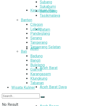
Subang
Sukabumi
Kepulauan Riau
Sumedang
Tasikmalaya
Banten
Cilegon
Lebak
Batam
Pandeglang
Serang
Tangerang
Tangerang Selatan
Aceh
Bali
Badung
Bangli
Buleleng
Aceh Barat
Gianyar
Karangasem
Klungkung
Tabanan
Aceh Barat Daya
Wisata Kuliner
No Result