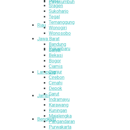
Solo
Payakumbuh
Sragen
Sukoharjo
Tegal
Temanggung
Riau
Wonogiri
Wonosobo
Jawa Barat
Bandung
Pekanbaru
Banjar
Bekasi
Bogor
Ciamis
Cianjur
Lampung
Cirebon
Cimahi
Depok
Garut
Jambi
Indramayu
Karawang
Kuningan
Majalengka
Bengkulu
Pangandaran
Purwakarta