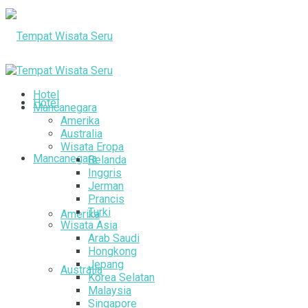
Hotel
Hotel
Mancanegara
Amerika
Australia
Wisata Eropa
Mancanegara
Belanda
Inggris
Jerman
Prancis
Turki
Amerika
Wisata Asia
Arab Saudi
Hongkong
Jepang
Australia
Korea Selatan
Malaysia
Singapore