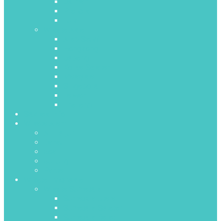
Jerman
Prancis
Turki
Wisata Asia
Arab Saudi
Hongkong
Jepang
Korea Selatan
Malaysia
Singapore
Taiwan
Thailand
Sekilas Info
Wisata Alam
Air Terjun
Danau
Goa
Gunung
Pantai
Wisata Indonesia
Wisata Sumatera
Sumatera Utara
Sumatera Selatan
Sumatera Barat