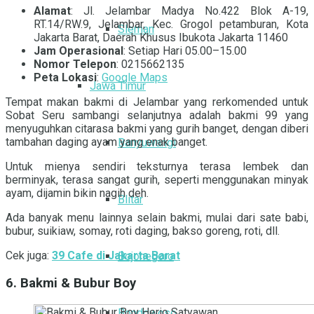
Alamat
: Jl. Jelambar Madya No.422 Blok A-19,
RT.14/RW.9, Jelambar, Kec. Grogol petamburan, Kota
Sleman
Jakarta Barat, Daerah Khusus Ibukota Jakarta 11460
Jam Operasional
: Setiap Hari 05.00–15.00
Nomor Telepon
: 0215662135
Peta Lokasi
:
Google Maps
Jawa Timur
Tempat makan bakmi di Jelambar yang rerkomended untuk
Sobat Seru sambangi selanjutnya adalah bakmi 99 yang
menyuguhkan citarasa bakmi yang gurih banget, dengan diberi
tambahan daging ayam yang enak banget.
Banyuwangi
Untuk mienya sendiri teksturnya terasa lembek dan
berminyak, terasa sangat gurih, seperti menggunakan minyak
ayam, dijamin bikin nagih deh.
Blitar
Ada banyak menu lainnya selain bakmi, mulai dari sate babi,
bubur, suikiaw,
somay, roti daging, bakso goreng, roti, dll.
Cek juga:
39 Cafe di Jakarta Barat
Bojonegoro
6. Bakmi & Bubur Boy
Bondowoso