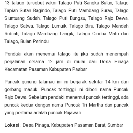
13 talago tersebut yakni Talago Puti Sangka Bulan, Ta­lago
Tapian Sutan Ba­gi­ndo, Talago Puti Mambang Surau, Talago
Siuntuang Sudah, Talago Puti Bungsu, Talago Rajo Dewa,
Talago Satwa, Talago Lumuik, Tal­ago Biru, Talago Man­deh
Ru­biah, Talago Mambang Langik, Talago Cindua Ma­to dan
Talago, Bulan Pe­rindu.
Pendaki akan menemui ta­lago itu jika sudah me­nempuh
perjalanan selama 12 jam di mulai dari Desa Pinaga
Kecamatan Pasaman Kabupaten Pasbar.
Puncak gunung talamau ini ini berjarak sekitar 14 km dari
gerbang masuk. Puncak tertinggi ini diberi nama Puncak
Rajo Dewa. Sebelum pendaki menemui puncak tertinggi, ada
pun­cak kedua dengan nama Puncak Tri Martha dan pun­cak
yang pertama adalah puncak Rajawali.
Lokasi
: Desa Pinaga, Kabupaten Pasaman Barat, Sumbar