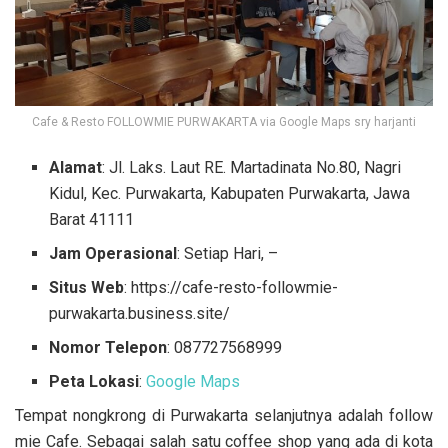
Cafe & Resto FOLLOWMIE PURWAKARTA via Google Maps sry harjanti
Alamat
: Jl. Laks. Laut RE. Martadinata No.80, Nagri
Kidul, Kec. Purwakarta, Kabupaten Purwakarta, Jawa
Barat 41111
Jam Operasional
: Setiap Hari, –
Situs Web
: https://cafe-resto-followmie-
purwakarta.business.site/
Nomor Telepon
: 087727568999
Peta Lokasi
:
Google Maps
Tempat nongkrong di Purwakarta selanjutnya adalah follow
mie Cafe. Sebagai salah satu coffee shop yang ada di kota