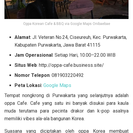
Oppa Korean Cafe & BBQ via Google Maps Onibaebae
Alamat
: Jl. Veteran No.24, Ciseureuh, Kec. Purwakarta,
Kabupaten Purwakarta, Jawa Barat 41115
Jam Operasional
: Setiap Hari, 10.00–22.00 WIB
Situs Web
: http://oppa-cafe.business.site/
Nomor Telepon
: 081903220492
Peta Lokasi
:
Google Maps
Tempat nongkrong di Purwakarta yang selanjutnya adalah
oppa Cafe. Cafe yang satu ini banyak disukai para kaula
muda terutama para pecinta drakor dan k-pop asalnya
memiliki vibes ala-ala bangunan Korea.
Suasana yang diciptakan oleh oppa Korea membuat