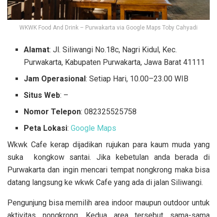
WKWK Food And Drink – Purwakarta via Google Maps Toby Cahyadi
Alamat
: Jl. Siliwangi No.18c, Nagri Kidul, Kec.
Purwakarta, Kabupaten Purwakarta, Jawa Barat 41111
Jam Operasional
: Setiap Hari, 10.00–23.00 WIB
Situs Web
: –
Nomor Telepon
: 082325525758
Peta Lokasi
:
Google Maps
Wkwk Cafe kerap dijadikan rujukan para kaum muda yang
suka kongkow santai. Jika kebetulan anda berada di
Purwakarta dan ingin mencari tempat nongkrong maka bisa
datang langsung ke wkwk Cafe yang ada di jalan Siliwangi.
Pengunjung bisa memilih area indoor maupun outdoor untuk
aktivitas nongkrong. Kedua area tersebut sama-sama