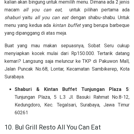
kalian akan bingung untuk memilih menu. Dimana ada 2 jenis
macam
all you can eat,
untuk pilihan pertama ada
shaburi
yaitu
all you can eat
dengan shabu-shabu. Untuk
menu yang kedua ada
kintan buffet
yang berupa barbeque
yang dipanggang di atas meja.
Buat yang mau makan sepuasnya, Sobat Seru cukup
menyiapkan kocek mulai dari Rp150.000. Tertarik datang
kemari? Langsung saja meluncur ke TKP di Pakuwon Mall,
Jalan Puncak No.68, Lontar, Kecamatan Sambikerep, Kota
Surabaya.
Shaburi & Kintan Buffet Tunjungan Plaza 5
:
Tunjungan Plaza, 5 L.3 Jl. Basuki Rahmat No.8-12,
Kedungdoro, Kec. Tegalsari, Surabaya, Jawa Timur
60261
10. Bul Grill Resto All You Can Eat