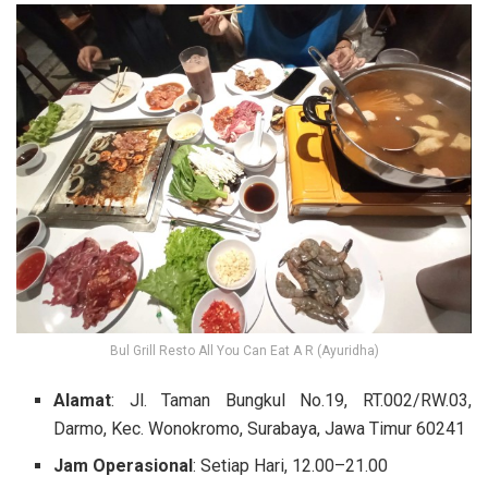
Bul Grill Resto All You Can Eat A R (Ayuridha)
Alamat
: Jl. Taman Bungkul No.19, RT.002/RW.03,
Darmo, Kec. Wonokromo, Surabaya, Jawa Timur 60241
Jam Operasional
: Setiap Hari, 12.00–21.00