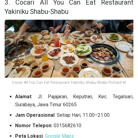
3. Cocari All You Can Eat Restaurant
Yakiniku Shabu-Shabu
Cocari All You Can Eat Restaurant Yakiniku Shabu-Shabu Richard W.
Alamat
: Jl. Pajajaran, Keputran, Kec. Tegalsari,
Surabaya, Jawa Timur 60265
Jam Operasional
: Setiap Hari, 11.00–21.00
Nomor Telepon
: 0315682610
Peta Lokasi
:
Google Maps