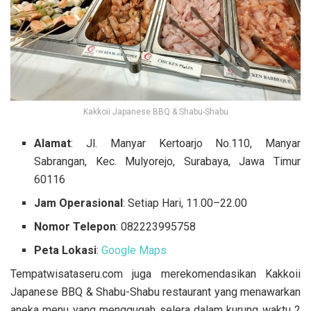
Kakkoii Japanese BBQ & Shabu-Shabu
Alamat
: Jl. Manyar Kertoarjo No.110, Manyar
Sabrangan, Kec. Mulyorejo, Surabaya, Jawa Timur
60116
Jam Operasional
: Setiap Hari, 11.00–22.00
Nomor Telepon
: 082223995758
Peta Lokasi
:
Google Maps
Tempatwisataseru.com juga merekomendasikan Kakkoii
Japanese BBQ & Shabu-Shabu restaurant yang menawarkan
aneka menu yang menggugah selera dalam kurung waktu 2