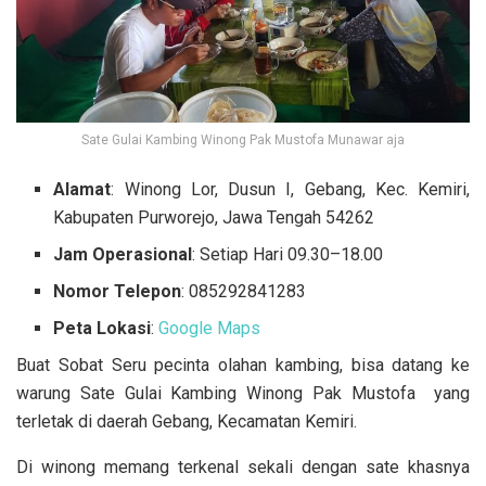
Sate Gulai Kambing Winong Pak Mustofa Munawar aja
Alamat
: Winong Lor, Dusun I, Gebang, Kec. Kemiri,
Kabupaten Purworejo, Jawa Tengah 54262
Jam Operasional
: Setiap Hari 09.30–18.00
Nomor Telepon
: 085292841283
Peta Lokasi
:
Google Maps
Buat Sobat Seru pecinta olahan kambing, bisa datang ke
warung Sate Gulai Kambing Winong Pak Mustofa yang
terletak di daerah Gebang, Kecamatan Kemiri.
Di winong memang terkenal sekali dengan sate khasnya