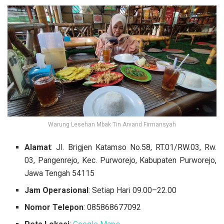
Warung Lesehan Mbak Tin Arvand Firmansyah
Alamat
: Jl. Brigjen Katamso No.58, RT.01/RW.03, Rw.
03, Pangenrejo, Kec. Purworejo, Kabupaten Purworejo,
Jawa Tengah 54115
Jam Operasional
: Setiap Hari 09.00–22.00
Nomor Telepon
: 085868677092