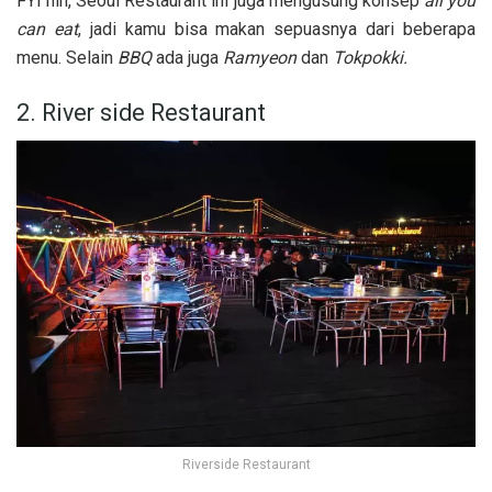
FYI nih, Seoul Restaurant ini juga mengusung konsep
all you
can eat
, jadi kamu bisa makan sepuasnya dari beberapa
menu. Selain
BBQ
ada juga
Ramyeon
dan
Tokpokki.
2. River side Restaurant
Riverside Restaurant