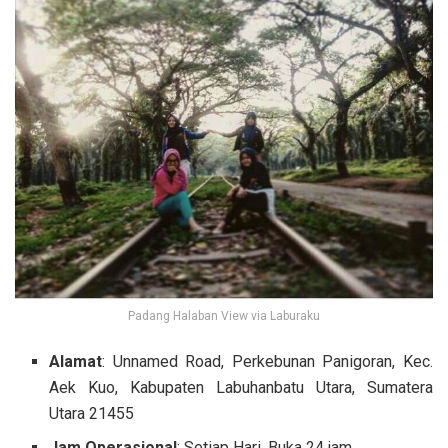
Padang Halaban View via Laburaku
Alamat
: Unnamed Road, Perkebunan Panigoran, Kec.
Aek Kuo, Kabupaten Labuhanbatu Utara, Sumatera
Utara 21455
Jam Operasional
: Setiap Hari, Buka 24 jam