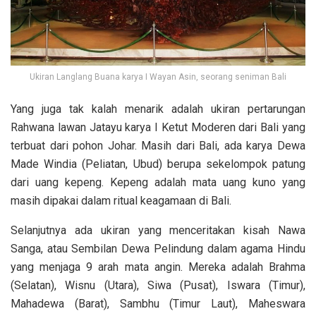
Ukiran Langlang Buana karya I Wayan Asin, seorang seniman Bali
Yang juga tak kalah menarik adalah ukiran pertarungan
Rahwana lawan Jatayu karya I Ketut Moderen dari Bali yang
terbuat dari pohon Johar. Masih dari Bali, ada karya Dewa
Made Windia (Peliatan, Ubud) berupa sekelompok patung
dari uang kepeng. Kepeng adalah mata uang kuno yang
masih dipakai dalam ritual keagamaan di Bali.
Selanjutnya ada ukiran yang menceritakan kisah Nawa
Sanga, atau Sembilan Dewa Pelindung dalam agama Hindu
yang menjaga 9 arah mata angin. Mereka adalah Brahma
(Selatan), Wisnu (Utara), Siwa (Pusat), Iswara (Timur),
Mahadewa (Barat), Sambhu (Timur Laut), Maheswara